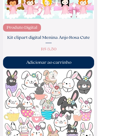
Produto Digital
Kit clipart digital Menina Anjo Rosa Cute
Preço
R$ 8,50
Adicionar ao carrinho