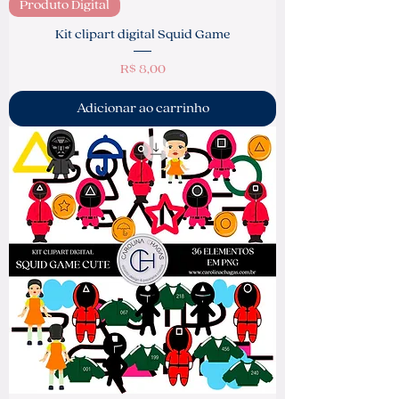
Produto Digital
Kit clipart digital Squid Game
Preço
R$ 8,00
Adicionar ao carrinho