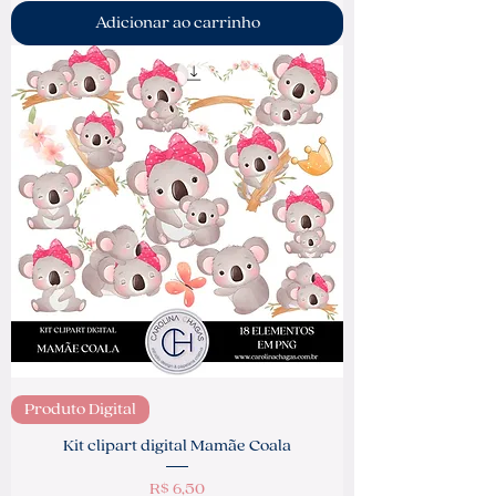
Adicionar ao carrinho
Produto Digital
Kit clipart digital Mamãe Coala
Preço
R$ 6,50