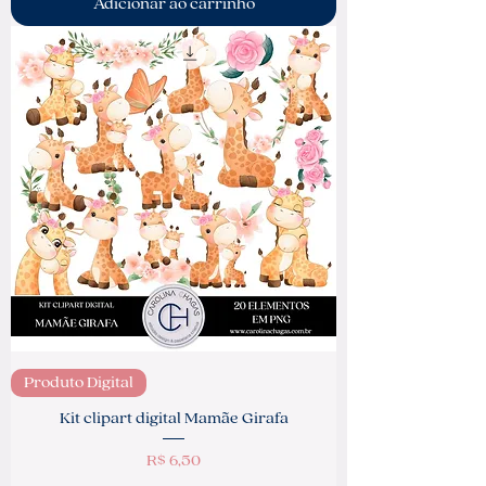
Adicionar ao carrinho
Produto Digital
Kit clipart digital Mamãe Girafa
Preço
R$ 6,50