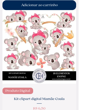
Adicionar ao carrinho
Produto Digital
Kit clipart digital Mamãe Coala
Preço
R$ 6,50