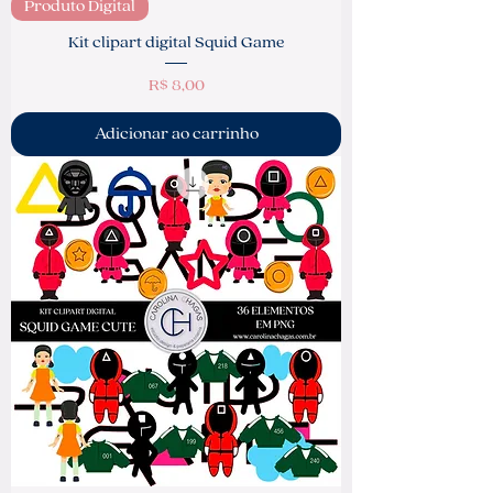
Produto Digital
Kit clipart digital Squid Game
Preço
R$ 8,00
Adicionar ao carrinho