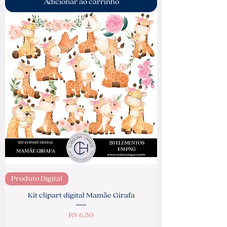
Adicionar ao carrinho
Produto Digital
Kit clipart digital Mamãe Girafa
Preço
R$ 6,50