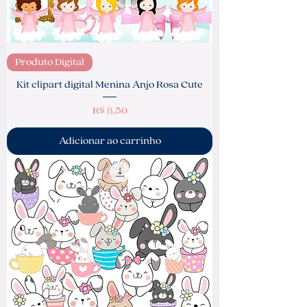
Produto Digital
Kit clipart digital Menina Anjo Rosa Cute
Preço
R$ 8,50
Adicionar ao carrinho