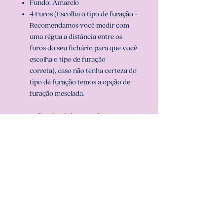
Fundo: Amarelo
4 Furos (Escolha o tipo de furação -
Recomendamos você medir com
uma régua a distância entre os
furos do seu fichário para que você
escolha o tipo de furação
correta), caso não tenha certeza do
tipo de furação temos a opção de
furação mesclada.
2 Opções de miolo: Com data ou Sem
data
Prazo de confecção:
em ATÉ 5 dias
úteis (pode ser que fique pronto antes,
mas nunca ultrapassamos o prazo de
confecção)
Dúvidas!? Só chamar no chat aqui do
site ou em nosso whatsapp