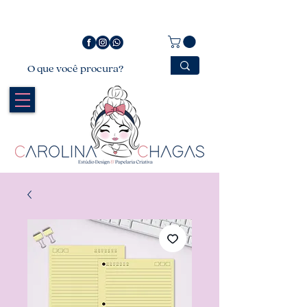
Bem vindo a Carolina Chagas Estúdio Design &
Papelaria Criativa