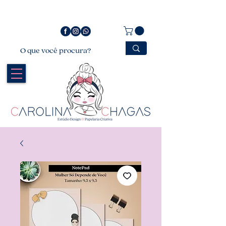
Bem vindo a Carolina Chagas Estúdio Design &
Papelaria Criativa