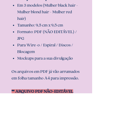
Em 3 modelos (Mulher black hair -
Mulher blond hair - Mulher red
hair)
Tamanho: 9,5 cm x 9,5 cm
Formato: PDF (NÃO EDITÁVEL) /
JPG
Para Wire-o / Espiral / Discos /
Blocagem
Mockups para a sua divulgação
Os arquivos em PDF já vão arrumados
em folha tamanho A4 para impressão.
** ARQUIVO PDF NÃO-EDITÁVEL
(com senha). **
Att, Carolina Chagas Estúdio Design &
Papelaria Criativa