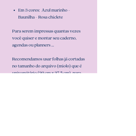
Em 3 cores: Azul marinho -
Baunilha - Rosa chiclete
Para serem impressas quantas vezes
você quiser e montar seu caderno,
agendas ou planners ...
Recomendamos usar folhas já cortadas
no tamanho do arquivo (miolo) que é
universitário (20 cm x 27,5 cm), para
que sua impressão saia perfeita.
Configurar também a sua impressora
com o tamanho do miolo (em
configurar página na sua impressora).
** ARQUIVO NÃO-EDITÁVEL (com
senha). **
Att, Carolina Chagas Estúdio Design