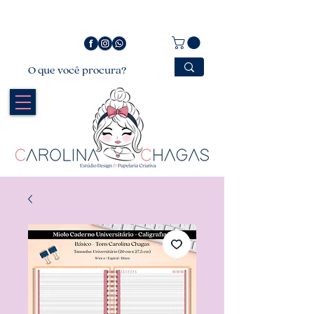
Bem vindo a Carolina Chagas Estúdio Design &
Papelaria Criativa