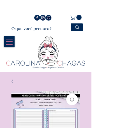
Bem vindo a Carolina Chagas Estúdio Design &
Papelaria Criativa