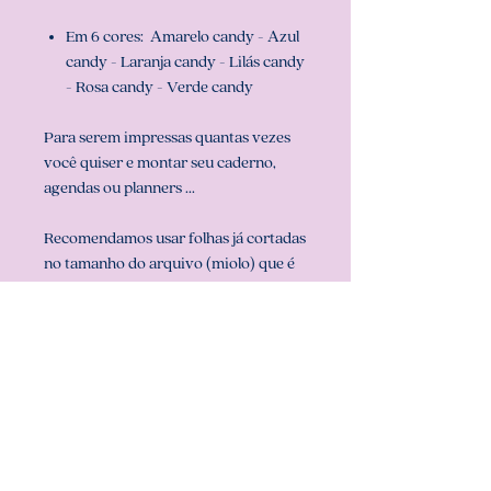
Em 6 cores: Amarelo candy - Azul
candy - Laranja candy - Lilás candy
- Rosa candy - Verde candy
Para serem impressas quantas vezes
você quiser e montar seu caderno,
agendas ou planners ...
Recomendamos usar folhas já cortadas
no tamanho do arquivo (miolo) que é
universitário (20 cm x 27,5 cm), para
que sua impressão saia perfeita.
Configurar também a sua impressora
com o tamanho do miolo (em
configurar página na sua impressora).
** ARQUIVO NÃO-EDITÁVEL (com
senha). **