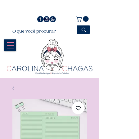
Bem vindo a Carolina Chagas Estúdio Design &
Papelaria Criativa