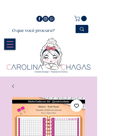
Bem vindo a Carolina Chagas Estúdio Design &
Papelaria Criativa