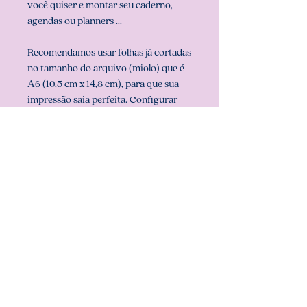
você quiser e montar seu caderno,
agendas ou planners ...
Recomendamos usar folhas já cortadas
no tamanho do arquivo (miolo) que é
A6 (10,5 cm x 14,8 cm), para que sua
impressão saia perfeita. Configurar
também a sua impressora com o
tamanho do miolo (em configurar
página na sua impressora).
** ARQUIVO NÃO-EDITÁVEL (com
senha). **
Att, Carolina Chagas Estúdio Design
& Papelaria Criativa
COMO BAIXAR: