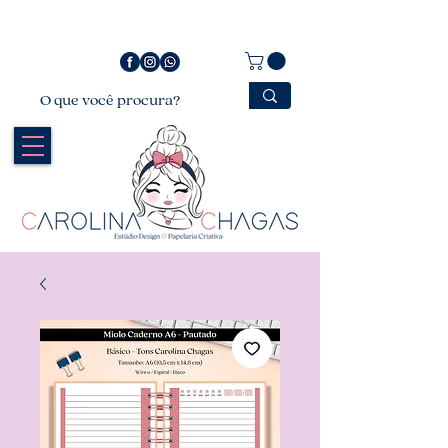
Bem vindo a Carolina Chagas Estúdio Design &
Papelaria Criativa