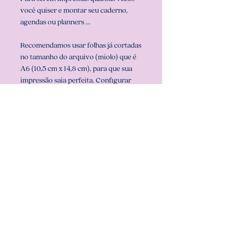
você quiser e montar seu caderno,
agendas ou planners ...
Recomendamos usar folhas já cortadas
no tamanho do arquivo (miolo) que é
A6 (10,5 cm x 14,8 cm), para que sua
impressão saia perfeita. Configurar
também a sua impressora com o
tamanho do miolo (em configurar
página na sua impressora).
** ARQUIVO NÃO-EDITÁVEL (com
senha). **
Att, Carolina Chagas Estúdio Design
& Papelaria Criativa
COMO BAIXAR: