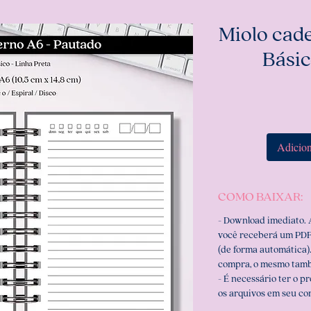
Miolo cad
Básic
Adicion
COMO BAIXAR:
- Download imediato.
você receberá um PDF
(de forma automática).
compra, o mesmo tamb
- É necessário ter o p
os arquivos em seu c