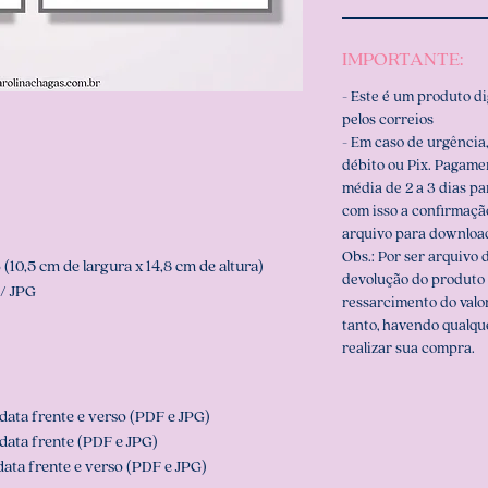
IMPORTANTE:
- Este é um produto d
pelos correios
- Em caso de urgência,
débito ou Pix. Pagame
média de 2 a 3 dias p
com isso a confirmaçã
arquivo para downloa
Obs.: Por ser arquivo d
10,5 cm de largura x 14,8 cm de altura)
devolução do produto 
/ JPG
ressarcimento do valo
tanto, havendo qualqu
realizar sua compra.
ata frente e verso (PDF e JPG)
data frente (PDF e JPG)
ata frente e verso (PDF e JPG)