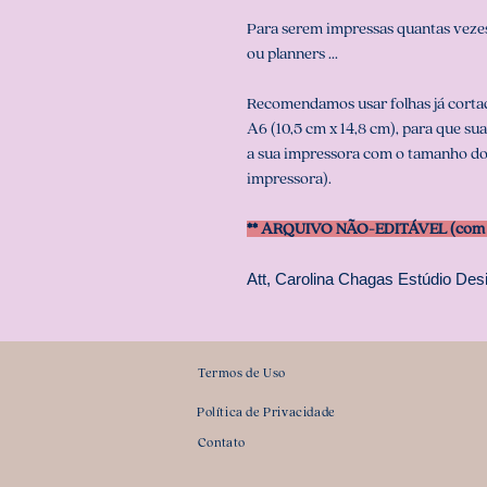
Para serem impressas quantas vezes
ou planners ...
Recomendamos usar folhas já corta
A6 (10,5 cm x 14,8 cm), para que su
a sua impressora com o tamanho do
impressora).
** ARQUIVO NÃO-EDITÁVEL (com s
Att, Carolina Chagas Estúdio Desi
Termos de Uso
Política de Privacidade
Contato