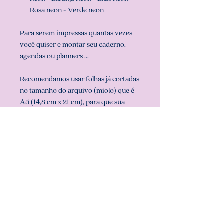
Rosa neon - Verde neon
Para serem impressas quantas vezes
você quiser e montar seu caderno,
agendas ou planners ...
Recomendamos usar folhas já cortadas
no tamanho do arquivo (miolo) que é
A5 (14,8 cm x 21 cm), para que sua
impressão saia perfeita. Configurar
também a sua impressora com o
tamanho do miolo (em configurar
página na sua impressora).
** ARQUIVO NÃO-EDITÁVEL (com
senha). **
Att, Carolina Chagas Estúdio Design
& Papelaria Criativa