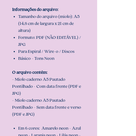
Informações do arquivo:
Tamanho do arquivo (miolo): A5
(14,8 cm de largura x 21 cm de
altura)
Formato: PDF (NÃO EDITÁVEL) /
JPG
Para Espiral / Wire-o / Discos
Básico - Tons Neon
O arquivo contém:
- Miolo caderno A5 Pautado
Pontilhado - Com data frente (PDF e
JPG)
- Miolo caderno A5 Pautado
Pontilhado - Sem data frente e verso
(PDF e JPG)
Em 6 cores: Amarelo neon - Azul
neon - Laranja neon - Lilás neon -