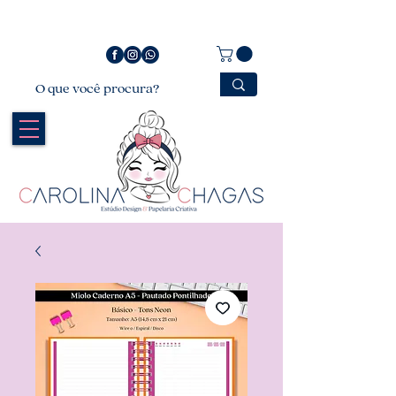
Bem vindo a Carolina Chagas Estúdio Design &
Papelaria Criativa