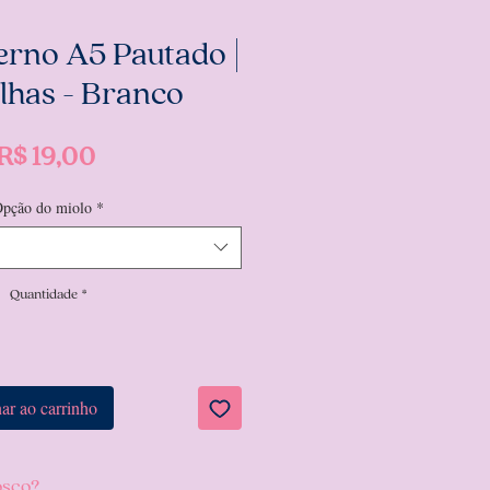
erno A5 Pautado |
lhas - Branco
Preço
R$ 19,00
pção do miolo
*
Quantidade
*
ar ao carrinho
osco?