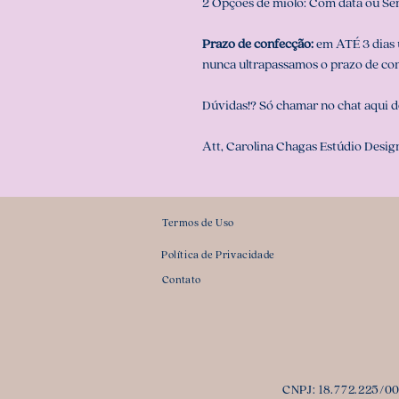
2 Opções de miolo: Com data ou Se
Prazo de confecção:
em ATÉ 3 dias ú
nunca ultrapassamos o prazo de co
Dúvidas!? Só chamar no chat aqui d
Att, Carolina Chagas Estúdio Design
Termos de Uso
Política de Privacidade
Contato
CNPJ: 18.772.225/000