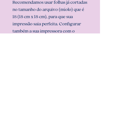
Recomendamos usar folhas já cortadas
no tamanho do arquivo (miolo) que é
18 (18 cm x 18 cm), para que sua
impressão saia perfeita. Configurar
também a sua impressora com o
tamanho do miolo (em configurar
página na sua impressora).
** ARQUIVO NÃO-EDITÁVEL (com
senha). **
Att, Carolina Chagas Estúdio Design
& Papelaria Criativa
COMO BAIXAR:
- Download imediato. Após a
IMPORTANTE:
confirmação de pagamento, você
receberá um PDF com o link de
- Este é um produto digital, nenhum
download do produto (de forma