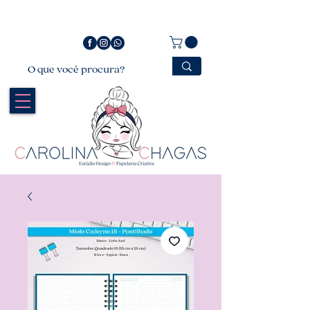
Bem vindo a Carolina Chagas Estúdio Design &
Papelaria Criativa