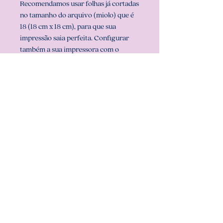
Recomendamos usar folhas já cortadas
no tamanho do arquivo (miolo) que é
18 (18 cm x 18 cm), para que sua
impressão saia perfeita. Configurar
também a sua impressora com o
tamanho do miolo (em configurar
página na sua impressora).
** ARQUIVO NÃO-EDITÁVEL (com
senha). **
Att, Carolina Chagas Estúdio Design
& Papelaria Criativa
COMO BAIXAR:
- Download imediato. Após a
IMPORTANTE:
confirmação de pagamento, você
receberá um PDF com o link de
- Este é um produto digital, nenhum
download do produto (de forma