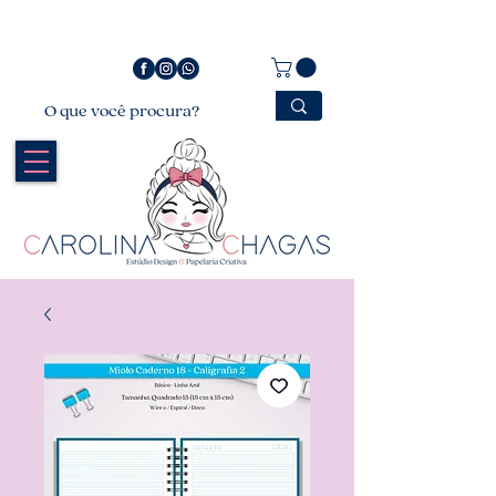
Bem vindo a Carolina Chagas Estúdio Design &
Papelaria Criativa