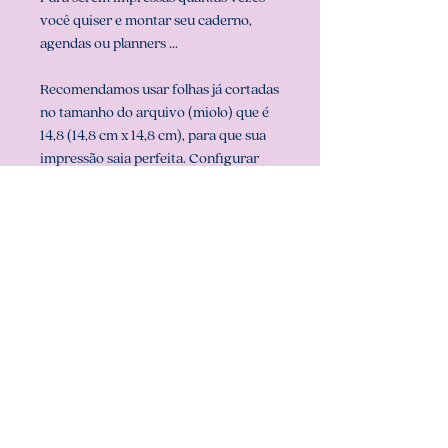
você quiser e montar seu caderno,
agendas ou planners ...
Recomendamos usar folhas já cortadas
no tamanho do arquivo (miolo) que é
14,8 (14,8 cm x 14,8 cm), para que sua
impressão saia perfeita. Configurar
também a sua impressora com o
tamanho do miolo (em configurar
página na sua impressora).
** ARQUIVO NÃO-EDITÁVEL (com
senha). **
Att, Carolina Chagas Estúdio Design
& Papelaria Criativa
COMO BAIXAR: