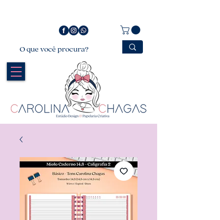
Bem vindo a Carolina Chagas Estúdio Design &
Papelaria Criativa