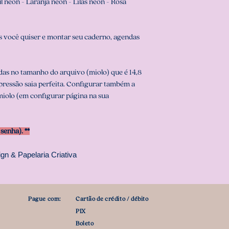
 neon - Laranja neon - Lilás neon - Rosa
 você quiser e montar seu caderno, agendas
as no tamanho do arquivo (miolo) que é 14,8
mpressão saia perfeita. Configurar também a
iolo (em configurar página na sua
enha). **
gn & Papelaria Criativa
Pague com:
Cartão de crédito / débito
PIX
Boleto