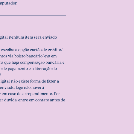
omputador.
igital, nenhum item será enviado
 escolha a opção cartão de crédito/
ntos via boleto bancário leva em
ara que haja compensação bancária e
o de pagamento e a liberação do
d
igital, não existe forma de fazer a
enviado, logo não haverá
r em caso de arrependimento. Por
er dúvida, entre em contato antes de