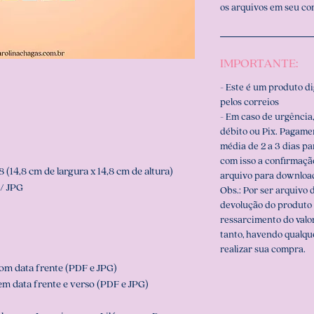
os arquivos em seu c
IMPORTANTE:
- Este é um produto d
pelos correios
- Em caso de urgência,
débito ou Pix. Pagame
média de 2 a 3 dias p
com isso a confirmaçã
 (14,8 cm de largura x 14,8 cm de altura)
arquivo para downloa
/ JPG
Obs.: Por ser arquivo d
devolução do produto 
ressarcimento do valo
tanto, havendo qualqu
realizar sua compra.
 Com data frente (PDF e JPG)
Sem data frente e verso (PDF e JPG)