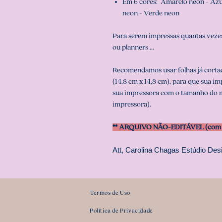
Em 6 cores: Amarelo neon - Azul
neon - Verde neon
Para serem impressas quantas vezes
ou planners ...
Recomendamos usar folhas já cortad
(14,8 cm x 14,8 cm), para que sua i
sua impressora com o tamanho do m
impressora).
** ARQUIVO NÃO-EDITÁVEL (com s
Att, Carolina Chagas Estúdio Desi
Termos de Uso
Política de Privacidade