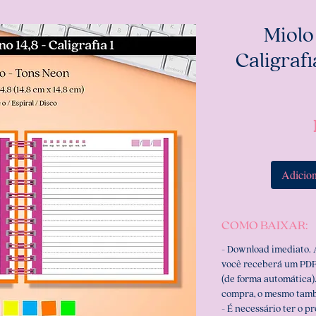
Miolo
Caligrafi
Adicion
COMO BAIXAR:
- Download imediato.
você receberá um PDF
(de forma automática).
compra, o mesmo tamb
- É necessário ter o p