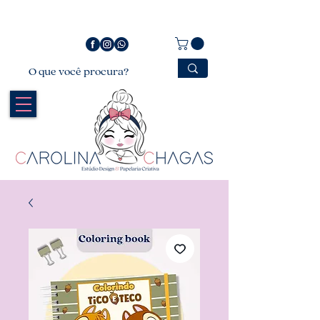
Bem vindo a Carolina Chagas Estúdio Design &
Papelaria Criativa