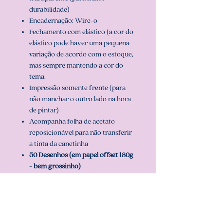
durabilidade)
Encadernação: Wire-o
Fechamento com elástico (a cor do
elástico pode haver uma pequena
variação de acordo com o estoque,
mas sempre mantendo a cor do
tema.
Impressão somente frente (para
não manchar o outro lado na hora
de pintar)
Acompanha folha de acetato
reposicionável para não transferir
a tinta da canetinha
50 Desenhos (em papel offset 180g
- bem grossinho)
Folhas para teste de cor
2 opções de capa e pode ser
personalizado com o nome.