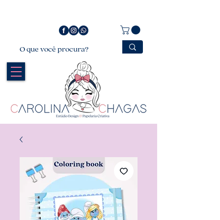
Bem vindo a Carolina Chagas Estúdio Design &
Papelaria Criativa