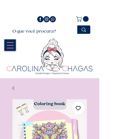
Bem vindo a Carolina Chagas Estúdio Design &
Papelaria Criativa