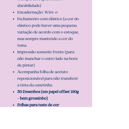
durabilidade)
Encadernação: Wire-o
Fechamento com elástico (a cor do
elástico pode haver uma pequena
variação de acordo com o estoque,
mas sempre mantendo a cor do
tema.
Impressão somente frente (para
não manchar o outro lado na hora
de pintar)
Acompanha folha de acetato
reposicionável para não transferir
a tinta da canetinha
50 Desenhos (em papel offset 180g
- bem grossinho)
Folhas para teste de cor
3 opções de capa que você pode
escolher e pode ser personalizado com