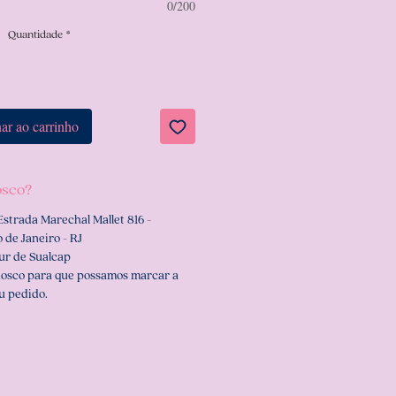
0/200
Quantidade
*
ar ao carrinho
osco?
Estrada Marechal Mallet 816 -
 de Janeiro - RJ
ur de Sualcap
nosco para que possamos marcar a
u pedido.