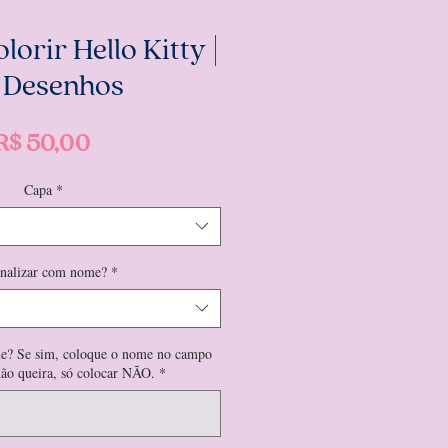
lorir Hello Kitty |
 Desenhos
Preço
R$ 50,00
Capa
*
onalizar com nome?
*
e? Se sim, coloque o nome no campo
não queira, só colocar NÃO.
*