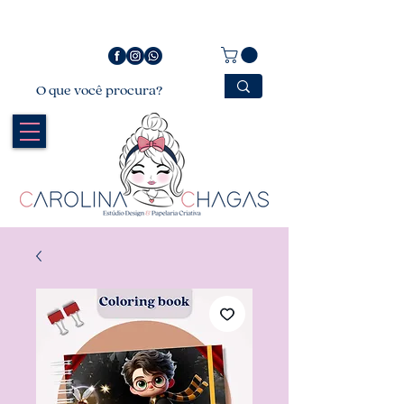
Bem vindo a Carolina Chagas Estúdio Design &
Papelaria Criativa