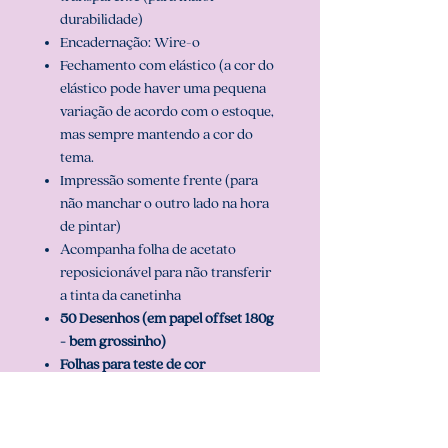
durabilidade)
Encadernação: Wire-o
Fechamento com elástico (a cor do
elástico pode haver uma pequena
variação de acordo com o estoque,
mas sempre mantendo a cor do
tema.
Impressão somente frente (para
não manchar o outro lado na hora
de pintar)
Acompanha folha de acetato
reposicionável para não transferir
a tinta da canetinha
50 Desenhos (em papel offset 180g
- bem grossinho)
Folhas para teste de cor
3 opções de capa que você pode
escolher e pode ser personalizado com