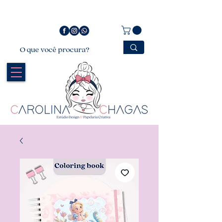
Bem vindo a Carolina Chagas Estúdio Design &
Papelaria Criativa