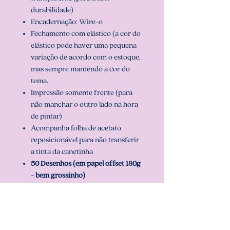
durabilidade)
Encadernação: Wire-o
Fechamento com elástico (a cor do
elástico pode haver uma pequena
variação de acordo com o estoque,
mas sempre mantendo a cor do
tema.
Impressão somente frente (para
não manchar o outro lado na hora
de pintar)
Acompanha folha de acetato
reposicionável para não transferir
a tinta da canetinha
50 Desenhos (em papel offset 180g
- bem grossinho)
Folhas para teste de cor
2 opções de capa e pode ser
personalizado com o nome.