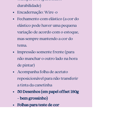
durabilidade)
Encadernação: Wire-o
Fechamento com elástico (a cor do
elástico pode haver uma pequena
variação de acordo com o estoque,
mas sempre mantendo a cor do
tema.
Impressão somente frente (para
não manchar o outro lado na hora
de pintar)
Acompanha folha de acetato
reposicionável para não transferir
a tinta da canetinha
50 Desenhos (em papel offset 180g
- bem grossinho)
Folhas para teste de cor
3 opções de capa que você pode
escolher e pode ser personalizado com