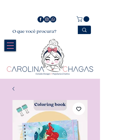
Bem vindo a Carolina Chagas Estúdio Design &
Papelaria Criativa