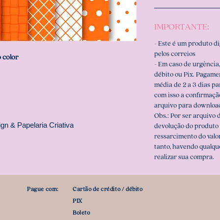
IMPORTANTE:
- Este é um produto d
pelos correios
o color
- Em caso de urgência,
débito ou Pix. Pagame
média de 2 a 3 dias p
com isso a confirmaçã
arquivo para downloa
Obs.: Por ser arquivo d
gn & Papelaria Criativa
devolução do produto 
ressarcimento do valo
tanto, havendo qualqu
realizar sua compra.
Pague com:
Cartão de crédito / débito
PIX
Boleto