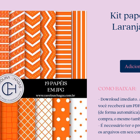
Kit pape
Laranj
Adicion
COMO BAIXAR:
- Download imediato.
você receberá um PDF
(de forma automática).
compra, o mesmo tamb
- É necessário ter o p
os arquivos em seu c