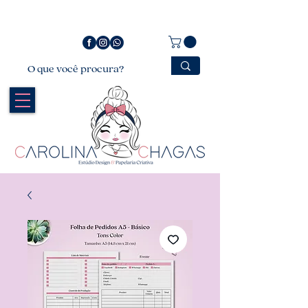
Bem vindo a Carolina Chagas Estúdio Design &
Papelaria Criativa