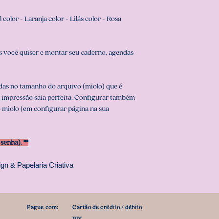
color - Laranja color - Lilás color - Rosa
 você quiser e montar seu caderno, agendas
das no tamanho do arquivo (miolo) que é
a impressão saia perfeita. Configurar também
 miolo (em configurar página na sua
enha). **
gn & Papelaria Criativa
Pague com:
Cartão de crédito / débito