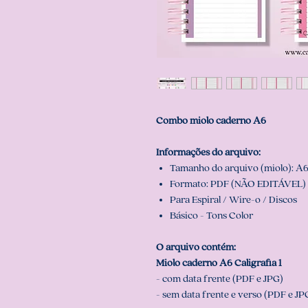
Combo miolo caderno A6
Informações do arquivo:
Tamanho do arquivo (miolo): A6 (
Formato: PDF (NÃO EDITÁVEL) 
Para Espiral / Wire-o / Discos
Básico - Tons Color
O arquivo contém:
Miolo caderno A6 Caligrafia 1
- com data frente (PDF e JPG)
- sem data frente e verso (PDF e JP