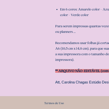
Em 6 cores: Amarelo color - Azul 
color - Verde color
Para serem impressas quantas vezes
ou planners ...
Recomendamos usar folhas já corta
A6 (10,5 cm x 14,8 cm), para que su
a sua impressora com o tamanho do
impressora).
** ARQUIVO NÃO-EDITÁVEL (com s
Att, Carolina Chagas Estúdio Desi
Termos de Uso