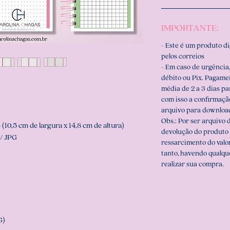
IMPORTANTE:
- Este é um produto d
pelos correios
- Em caso de urgência,
débito ou Pix. Pagame
média de 2 a 3 dias p
com isso a confirmaçã
arquivo para downloa
Obs.: Por ser arquivo d
10,5 cm de largura x 14,8 cm de altura)
devolução do produto 
/ JPG
ressarcimento do valo
tanto, havendo qualqu
realizar sua compra.
G)