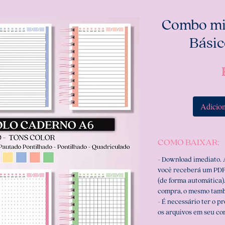
Combo mi
Básic
Adicion
COMO BAIXAR:
- Download imediato.
você receberá um PDF
(de forma automática).
compra, o mesmo tamb
- É necessário ter o p
os arquivos em seu c