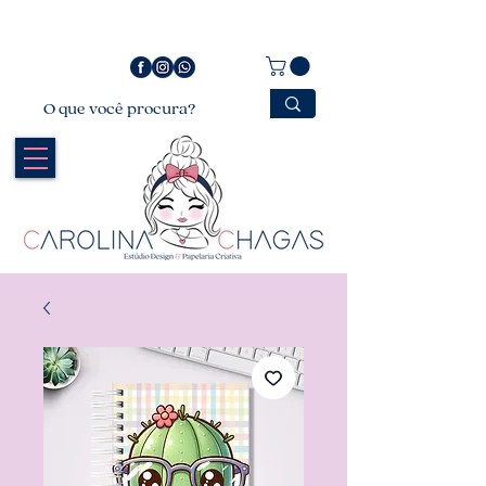
Bem vindo a Carolina Chagas Estúdio Design &
Papelaria Criativa