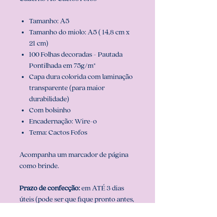
Tamanho: A5
Tamanho do miolo: A5 ( 14,8 cm x
21 cm)
100 Folhas decoradas - Pautada
Pontilhada em 75g/m²
Capa dura colorida com laminação
transparente (para maior
durabilidade)
Com bolsinho
Encadernação: Wire-o
Tema: Cactos Fofos
Acompanha um marcador de página
como brinde.
Prazo de confecção:
em ATÉ 3 dias
úteis (pode ser que fique pronto antes,
mas nunca ultrapassamos o prazo de