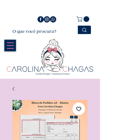
Bem vindo a Carolina Chagas Estúdio Design &
Papelaria Criativa