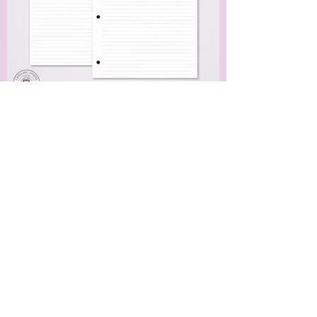
Papelaria | Refil Fichário
Refil Folha Fichário Colegial Pautado Pont. -
Básico 1 | 100 Folhas - 4 Furos
Preço
R$ 27,50
Adicionar ao carrinho