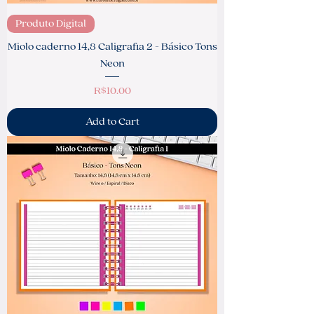
Produto Digital
Miolo caderno 14,8 Caligrafia 2 - Básico Tons
Neon
Price
R$10.00
Add to Cart