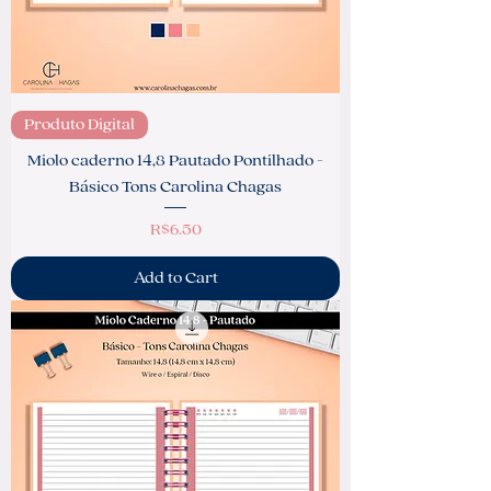
Produto Digital
Miolo caderno 14,8 Pautado Pontilhado -
Básico Tons Carolina Chagas
Price
R$6.50
Add to Cart