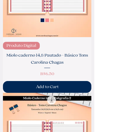
Produto Digital
Miolo caderno 14,8 Pautado - Básico Tons
Carolina Chagas
Price
R$6.50
Add to Cart