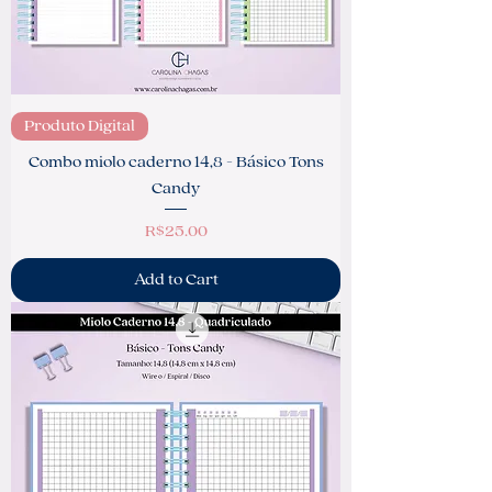
Produto Digital
Combo miolo caderno 14,8 - Básico Tons
Candy
Price
R$25.00
Add to Cart