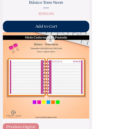
Básico Tons Neon
Price
R$10.00
Add to Cart
Produto Digital