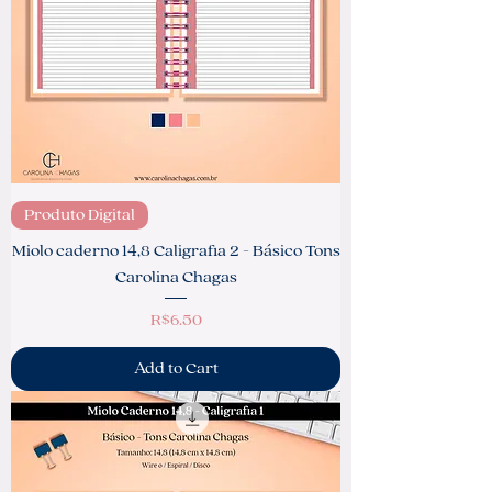
Produto Digital
Miolo caderno 14,8 Caligrafia 2 - Básico Tons
Carolina Chagas
Price
R$6.50
Add to Cart