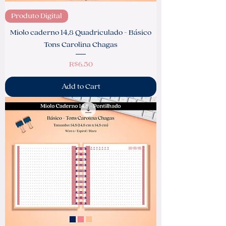
Produto Digital
Miolo caderno 14,8 Quadriculado - Básico
Tons Carolina Chagas
Price
R$6.50
Add to Cart