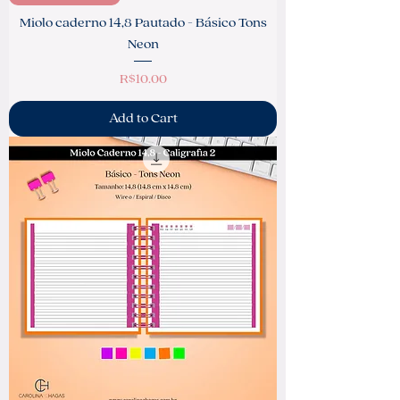
Miolo caderno 14,8 Pautado - Básico Tons
Neon
Price
R$10.00
Add to Cart