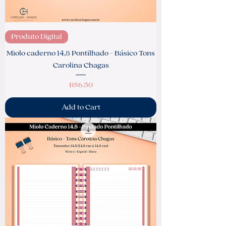
Produto Digital
Miolo caderno 14,8 Pontilhado - Básico Tons
Carolina Chagas
Price
R$6.50
Add to Cart