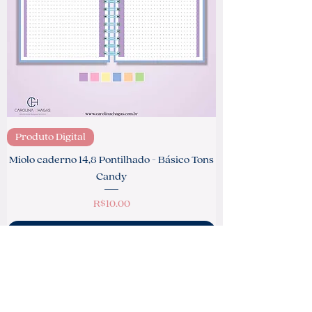
Produto Digital
Miolo caderno 14,8 Pontilhado - Básico Tons
Candy
Price
R$10.00
Add to Cart