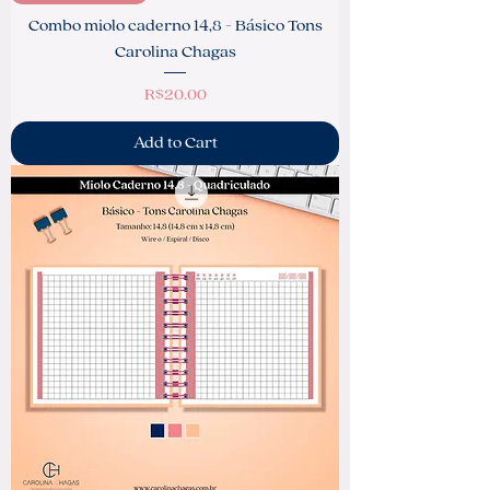
Combo miolo caderno 14,8 - Básico Tons
Carolina Chagas
Price
R$20.00
Add to Cart