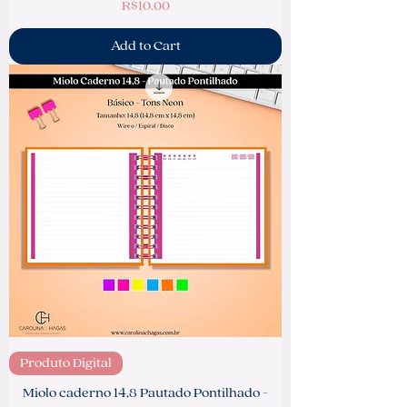
Price
R$10.00
Add to Cart
Produto Digital
Miolo caderno 14,8 Pautado Pontilhado -