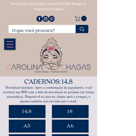
Bem vindo a Carolina Chagas Estúdio Design &
Papelaria Criativa
CADERNOS: 14,8
Download imediato. Após a confirmação de pagamento, você
receberá um PDF com o link de download do produto (de forma
automática). Disponível na área do cliente após a compra, o
mesmo também será enviado por e-mail.
14,8
18
A5
A6