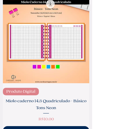
Produto Digital
Miolo caderno 14,8 Quadriculado - Básico
Tons Neon
Price
R$10.00