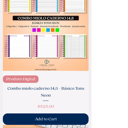
Produto Digital
Combo miolo caderno 14,8 - Básico Tons
Neon
Price
R$25.00
Add to Cart