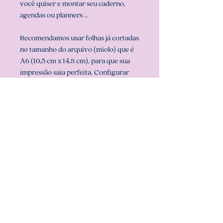
você quiser e montar seu caderno,
agendas ou planners ...
Recomendamos usar folhas já cortadas
no tamanho do arquivo (miolo) que é
A6 (10,5 cm x 14,8 cm), para que sua
impressão saia perfeita. Configurar
também a sua impressora com o
tamanho do miolo (em configurar
página na sua impressora).
** ARQUIVO NÃO-EDITÁVEL (com
senha). **
Att, Carolina Chagas Estúdio Design
& Papelaria Criativa
COMO BAIXAR: