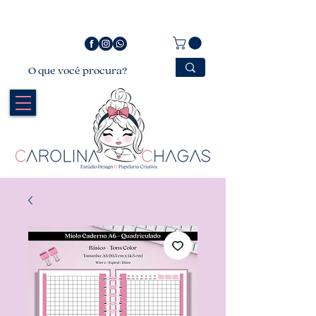
Bem vindo a Carolina Chagas Estúdio Design &
Papelaria Criativa