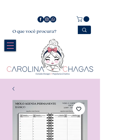
Bem vindo a Carolina Chagas Estúdio Design &
Papelaria Criativa