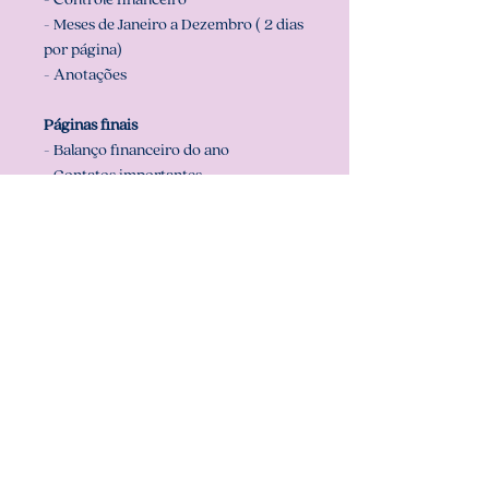
- Meses de Janeiro a Dezembro ( 2 dias
por página)
- Anotações
Páginas finais
- Balanço financeiro do ano
- Contatos importantes
- Anotações
Recomendamos usar folhas já
cortadas no tamanho do arquivo
(miolo) que é A5 (14,8 cm x 21 cm),
para que sua impressão saia
perfeita. Configurar também a sua
impressora com o tamanho do miolo
(em configurar página na sua
impressora).
** ARQUIVO NÃO-EDITÁVEL (com