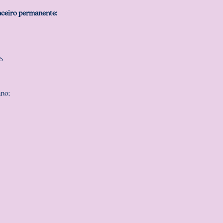
nceiro permanente:
6
ano;