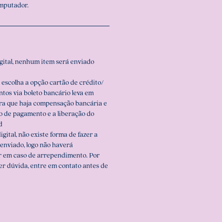
omputador.
igital, nenhum item será enviado
 escolha a opção cartão de crédito/
ntos via boleto bancário leva em
ara que haja compensação bancária e
o de pagamento e a liberação do
d
igital, não existe forma de fazer a
enviado, logo não haverá
r em caso de arrependimento. Por
er dúvida, entre em contato antes de