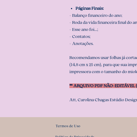
Páginas Finais:
- Balanço financeiro do ano;
- Roda da vida financeira final do a
- Esse ano foi...;
- Contatos;
- Anotações.
Recomendamos usar folhas já corta
(14,8 cm x 21 cm), para que sua imp
impressora com o tamanho do miolo
** ARQUIVO PDF NÃO-EDITÁVEL (c
Att, Carolina Chagas Estúdio Design
Termos de Uso