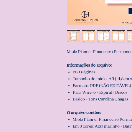
Miolo Planner Financeiro Permane
Informações do arquivo:
280 Páginas
Tamanho do miolo: A5 (14,8cm x
Formato: PDF (NÃO EDITÁVEL)
Para Wire-o / Espiral / Discos
Básico - Tons Carolina Chagas
O arquivo contém:
Miolo Planner Financeiro Perm
Em 3 cores: Azul marinho - Bauni