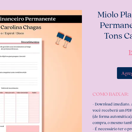
Miolo Pl
Permane
Tons C
1
Agreg
COMO BAIXAR:
- Download imediato.
você receberá um PDF
(de forma automática).
compra, o mesmo tamb
- É necessário ter o p