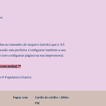
no;
das no tamanho do arquivo (miolo) que é A5
ressão saia perfeita. Configurar também a sua
 (em configurar página na sua impressora).
om senha). **
 & Papelaria Criativa
Pague com:
Cartão de crédito / débito
PIX