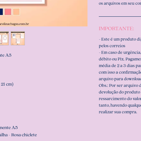
os arquivos em seu c
IMPORTANTE:
- Este é um produto d
pelos correios
- Em caso de urgência,
nte A5
débito ou Pix. Pagame
média de 2 a 3 dias p
com isso a confirmaçã
arquivo para downloa
 21 cm)
Obs.: Por ser arquivo d
devolução do produto 
ressarcimento do valo
tanto, havendo qualqu
realizar sua compra.
anente A5
lha - Rosa chiclete