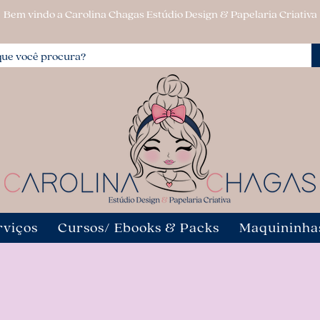
Bem vindo a Carolina Chagas Estúdio Design & Papelaria Criativa
rviços
Cursos/ Ebooks & Packs
Maquininha