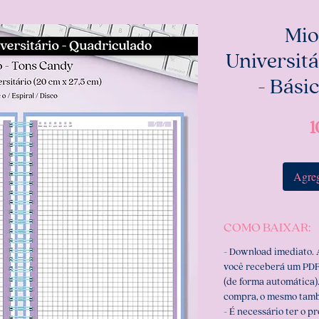
Mio
Universit
- Bási
1
Agreg
COMO BAIXAR:
- Download imediato.
você receberá um PDF
(de forma automática).
compra, o mesmo tamb
- É necessário ter o p