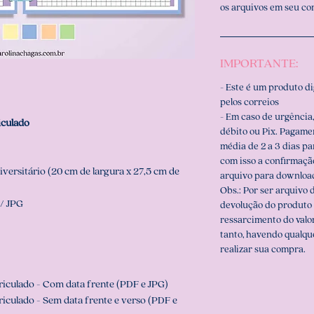
os arquivos em seu c
IMPORTANTE:
- Este é um produto d
pelos correios
- Em caso de urgência,
iculado
débito ou Pix. Pagame
média de 2 a 3 dias p
com isso a confirmaçã
versitário (20 cm de largura x 27,5 cm de
arquivo para downloa
Obs.: Por ser arquivo d
/ JPG
devolução do produto 
ressarcimento do valo
tanto, havendo qualqu
realizar sua compra.
riculado - Com data frente (PDF e JPG)
riculado - Sem data frente e verso (PDF e