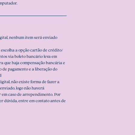
omputador.
igital, nenhum item será enviado
 escolha a opção cartão de crédito/
ntos via boleto bancário leva em
ara que haja compensação bancária e
o de pagamento e a liberação do
d
igital, não existe forma de fazer a
enviado, logo não haverá
r em caso de arrependimento. Por
er dúvida, entre em contato antes de