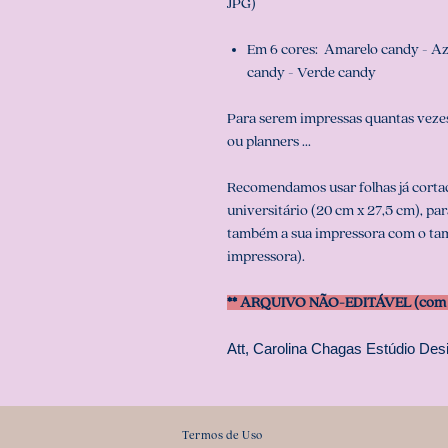
JPG)
Em 6 cores: Amarelo candy - Azu
candy - Verde candy
Para serem impressas quantas vezes
ou planners ...
Recomendamos usar folhas já corta
universitário (20 cm x 27,5 cm), pa
também a sua impressora com o tam
impressora).
** ARQUIVO NÃO-EDITÁVEL (com s
Att, Carolina Chagas Estúdio Desi
Termos de Uso