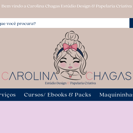
Bem vindo a Carolina Chagas Estúdio Design & Papelaria Criativa
rviços
Cursos/ Ebooks & Packs
Maquininha