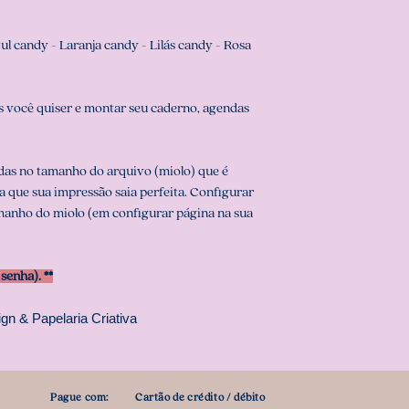
l candy - Laranja candy - Lilás candy - Rosa
 você quiser e montar seu caderno, agendas
das no tamanho do arquivo (miolo) que é
ra que sua impressão saia perfeita. Configurar
anho do miolo (em configurar página na sua
enha). **
gn & Papelaria Criativa
Pague com:
Cartão de crédito / débito