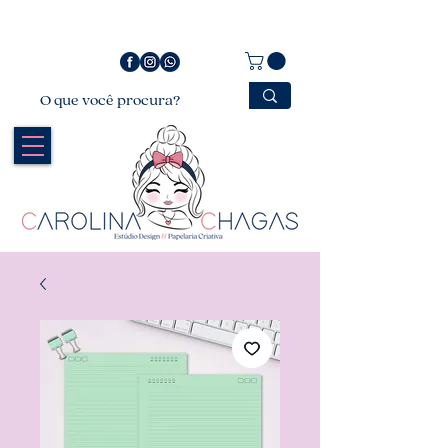
Bem vindo a Carolina Chagas Estúdio Design &
Papelaria Criativa