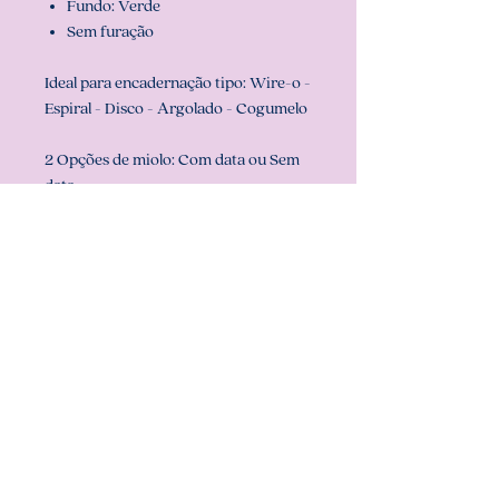
Fundo: Verde
Sem furação
Ideal para encadernação tipo: Wire-o -
Espiral - Disco - Argolado - Cogumelo
2 Opções de miolo: Com data ou Sem
data
Prazo de confecção:
em ATÉ 5 dias
úteis (pode ser que fique pronto antes,
mas nunca ultrapassamos o prazo de
confecção)
Dúvidas!? Só chamar no chat aqui do
site ou em nosso whatsapp
Att, Carolina Chagas Estúdio Design &
Papelaria Criativa