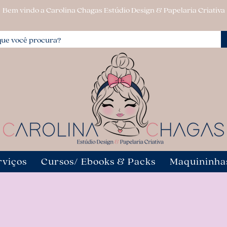
Bem vindo a Carolina Chagas Estúdio Design & Papelaria Criativa
rviços
Cursos/ Ebooks & Packs
Maquininha