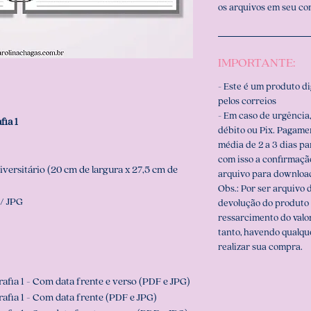
os arquivos em seu c
IMPORTANTE:
- Este é um produto d
pelos correios
- Em caso de urgência,
fia 1
débito ou Pix. Pagame
média de 2 a 3 dias p
com isso a confirmaçã
versitário (20 cm de largura x 27,5 cm de
arquivo para downloa
Obs.: Por ser arquivo d
/ JPG
devolução do produto 
ressarcimento do valo
tanto, havendo qualqu
realizar sua compra.
rafia 1 - Com data frente e verso (PDF e JPG)
rafia 1 - Com data frente (PDF e JPG)