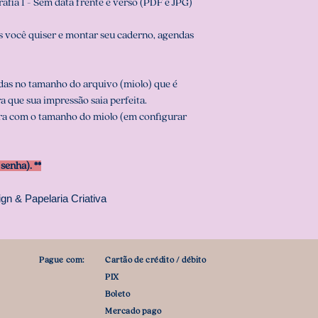
rafia 1 - Sem data frente e verso (PDF e JPG)
 você quiser e montar seu caderno, agendas
das no tamanho do arquivo (miolo) que é
a que sua impressão saia perfeita.
ra com o tamanho do miolo (em configurar
enha). **
gn & Papelaria Criativa
Pague com:
Cartão de crédito / débito
PIX
Boleto
Mercado pago