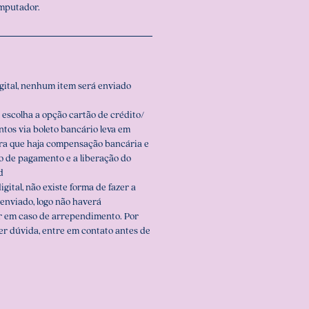
omputador.
igital, nenhum item será enviado
 escolha a opção cartão de crédito/
ntos via boleto bancário leva em
ara que haja compensação bancária e
o de pagamento e a liberação do
d
igital, não existe forma de fazer a
enviado, logo não haverá
r em caso de arrependimento. Por
er dúvida, entre em contato antes de