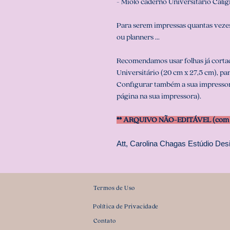
- Miolo caderno Universitário Calig
Para serem impressas quantas vezes
ou planners ...
Recomendamos usar folhas já corta
Universitário (20 cm x 27,5 cm), par
Configurar também a sua impresso
página na sua impressora).
** ARQUIVO NÃO-EDITÁVEL (com s
Att, Carolina Chagas Estúdio Desi
Termos de Uso
Política de Privacidade
Contato