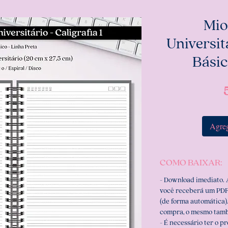
Mio
Universitá
Básic
Agreg
COMO BAIXAR:
- Download imediato.
você receberá um PDF
(de forma automática).
compra, o mesmo tamb
- É necessário ter o p