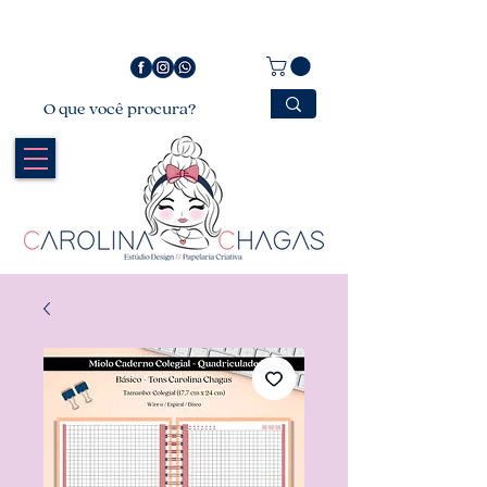
Bem vindo a Carolina Chagas Estúdio Design &
Papelaria Criativa