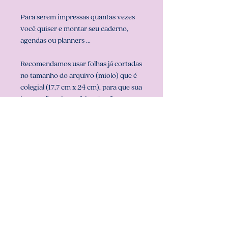
Para serem impressas quantas vezes
você quiser e montar seu caderno,
agendas ou planners ...
Recomendamos usar folhas já cortadas
no tamanho do arquivo (miolo) que é
colegial (17,7 cm x 24 cm), para que sua
impressão saia perfeita. Configurar
também a sua impressora com o
tamanho do miolo (em configurar
página na sua impressora).
** ARQUIVO NÃO-EDITÁVEL (com
senha). **
Att, Carolina Chagas Estúdio Design
& Papelaria Criativa