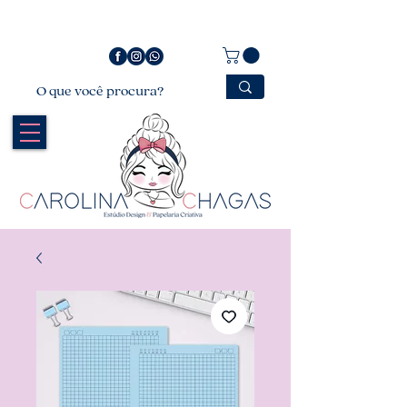
Bem vindo a Carolina Chagas Estúdio Design &
Papelaria Criativa