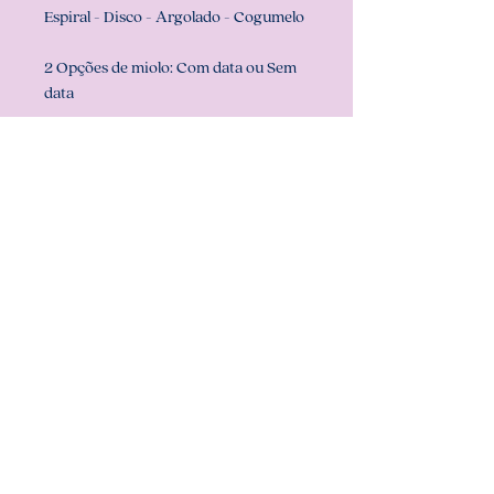
Espiral - Disco - Argolado - Cogumelo
2 Opções de miolo: Com data ou Sem
data
Prazo de confecção:
em ATÉ 5 dias
úteis (pode ser que fique pronto antes,
mas nunca ultrapassamos o prazo de
confecção)
Dúvidas!? Só chamar no chat aqui do
site ou em nosso whatsapp
Att, Carolina Chagas Estúdio Design &
Papelaria Criativa
Quer retirar conosco?
- Em nosso endereço: Estrada Marechal