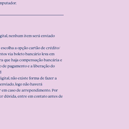
omputador.
igital, nenhum item será enviado
 escolha a opção cartão de crédito/
ntos via boleto bancário leva em
ara que haja compensação bancária e
o de pagamento e a liberação do
d
igital, não existe forma de fazer a
enviado, logo não haverá
r em caso de arrependimento. Por
er dúvida, entre em contato antes de