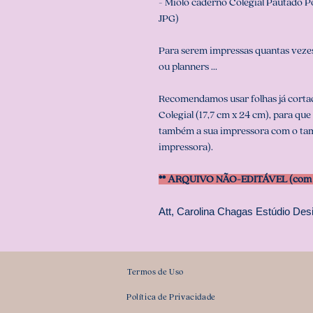
- Miolo caderno Colegial Pautado P
JPG)
Para serem impressas quantas vezes
ou planners ...
Recomendamos usar folhas já corta
Colegial (17,7 cm x 24 cm), para que
também a sua impressora com o tam
impressora).
** ARQUIVO NÃO-EDITÁVEL (com s
Att, Carolina Chagas Estúdio Desi
Termos de Uso
Política de Privacidade