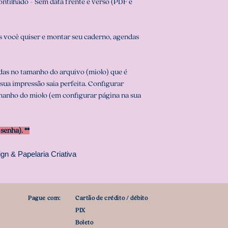
ontilhado - Sem data frente e verso (PDF e
 você quiser e montar seu caderno, agendas
das no tamanho do arquivo (miolo) que é
 sua impressão saia perfeita. Configurar
anho do miolo (em configurar página na sua
enha). **
gn & Papelaria Criativa
Pague com:
Cartão de crédito / débito
PIX
Boleto