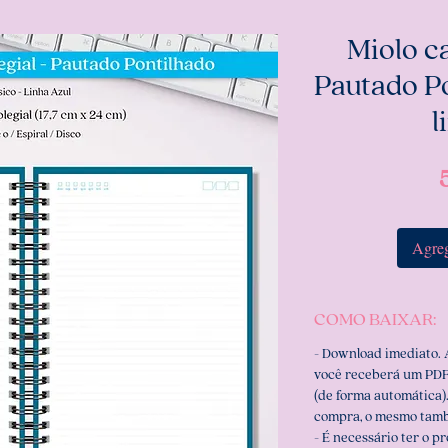
Miolo c
Pautado Po
l
Agreg
COMO BAIXAR:
- Download imediato.
você receberá um PDF
(de forma automática).
compra, o mesmo tamb
- É necessário ter o p