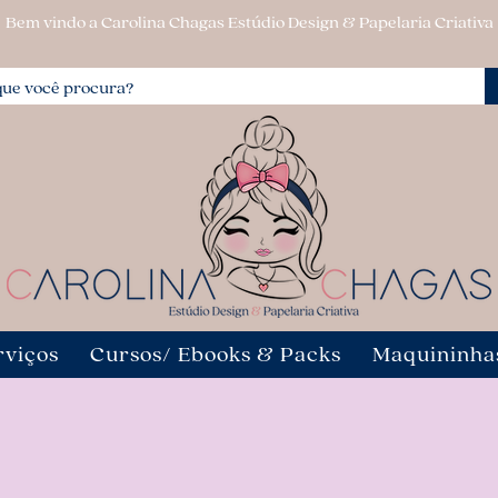
Bem vindo a Carolina Chagas Estúdio Design & Papelaria Criativa
rviços
Cursos/ Ebooks & Packs
Maquininha