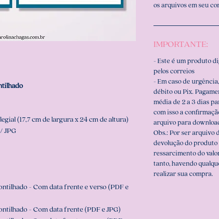
os arquivos em seu c
IMPORTANTE:
- Este é um produto d
pelos correios
- Em caso de urgência,
ntilhado
débito ou Pix. Pagame
média de 2 a 3 dias p
com isso a confirmaçã
gial (17,7 cm de largura x 24 cm de altura)
arquivo para downloa
/ JPG
Obs.: Por ser arquivo d
devolução do produto 
ressarcimento do valo
tanto, havendo qualqu
realizar sua compra.
ontilhado - Com data frente e verso (PDF e
ontilhado - Com data frente (PDF e JPG)