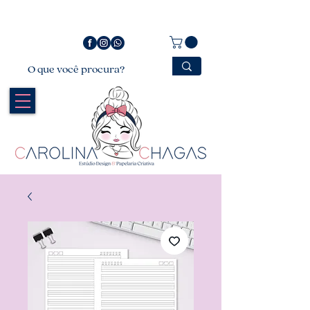
Bem vindo a Carolina Chagas Estúdio Design &
Papelaria Criativa