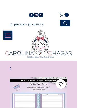
Bem vindo a Carolina Chagas Estúdio Design &
Papelaria Criativa