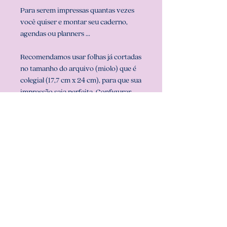
Para serem impressas quantas vezes
você quiser e montar seu caderno,
agendas ou planners ...
Recomendamos usar folhas já cortadas
no tamanho do arquivo (miolo) que é
colegial (17,7 cm x 24 cm), para que sua
impressão saia perfeita. Configurar
também a sua impressora com o
tamanho do miolo (em configurar
página na sua impressora).
** ARQUIVO NÃO-EDITÁVEL (com
senha). **
Att, Carolina Chagas Estúdio Design
& Papelaria Criativa