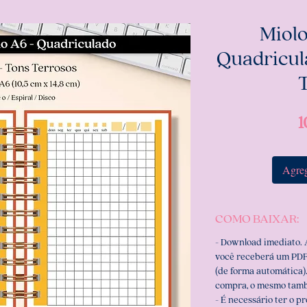
Miol
Quadricul
1
Agreg
COMO BAIXAR:
- Download imediato.
você receberá um PDF
(de forma automática).
compra, o mesmo tamb
- É necessário ter o p