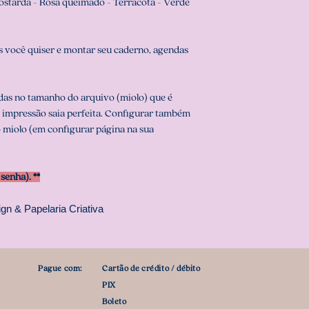
ostarda - Rosa queimado - Terracota - Verde
 você quiser e montar seu caderno, agendas
das no tamanho do arquivo (miolo) que é
a impressão saia perfeita. Configurar também
 miolo (em configurar página na sua
enha). **
gn & Papelaria Criativa
Pague com:
Cartão de crédito / débito
PIX
Boleto