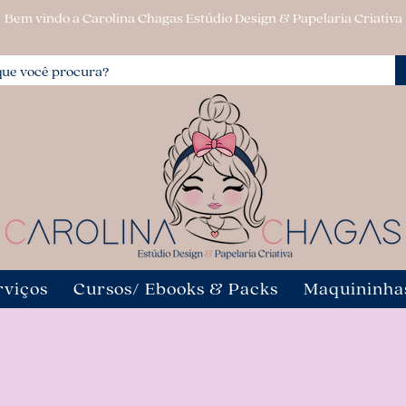
Bem vindo a Carolina Chagas Estúdio Design & Papelaria Criativa
rviços
Cursos/ Ebooks & Packs
Maquininha