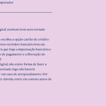
omputador.
igital, nenhum item será enviado
 escolha a opção cartão de crédito/
ntos via boleto bancário leva em
ara que haja compensação bancária e
o de pagamento e a liberação do
d
igital, não existe forma de fazer a
enviado, logo não haverá
r em caso de arrependimento. Por
er dúvida, entre em contato antes de