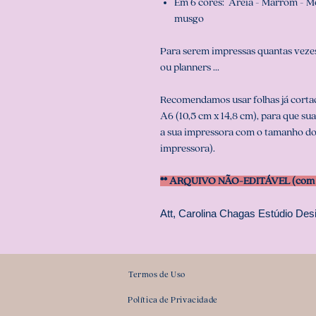
Em 6 cores: Areia - Marrom - M
musgo
Para serem impressas quantas vezes
ou planners ...
Recomendamos usar folhas já corta
A6 (10,5 cm x 14,8 cm), para que su
a sua impressora com o tamanho do
impressora).
** ARQUIVO NÃO-EDITÁVEL (com s
Att, Carolina Chagas Estúdio Desi
Termos de Uso
Política de Privacidade