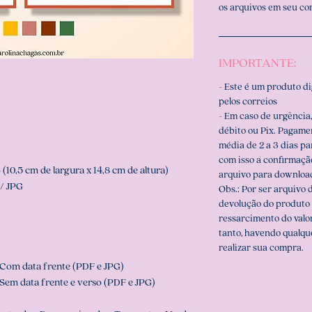
os arquivos em seu c
IMPORTANTE:
- Este é um produto d
pelos correios
- Em caso de urgência,
débito ou Pix. Pagame
média de 2 a 3 dias p
com isso a confirmaçã
10,5 cm de largura x 14,8 cm de altura)
arquivo para downloa
/ JPG
Obs.: Por ser arquivo d
devolução do produto 
ressarcimento do valo
tanto, havendo qualqu
realizar sua compra.
 Com data frente (PDF e JPG)
Sem data frente e verso (PDF e JPG)