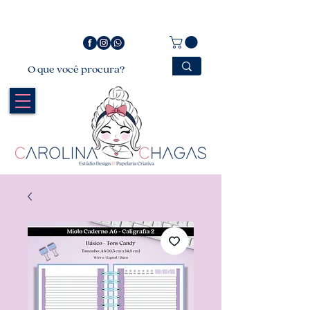
Bem vindo a Carolina Chagas Estúdio Design &
Papelaria Criativa