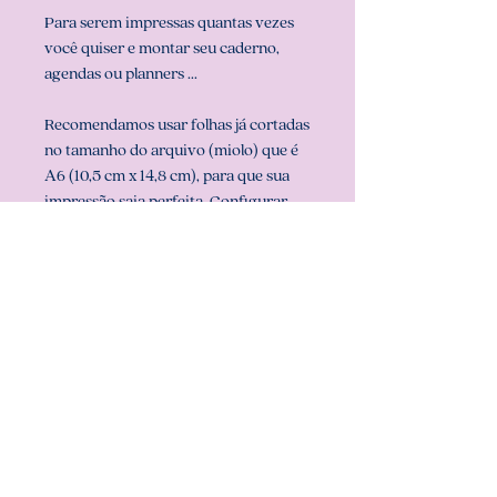
Para serem impressas quantas vezes
você quiser e montar seu caderno,
agendas ou planners ...
Recomendamos usar folhas já cortadas
no tamanho do arquivo (miolo) que é
A6 (10,5 cm x 14,8 cm), para que sua
impressão saia perfeita. Configurar
também a sua impressora com o
tamanho do miolo (em configurar
página na sua impressora).
** ARQUIVO NÃO-EDITÁVEL (com
senha). **
Att, Carolina Chagas Estúdio Design
& Papelaria Criativa