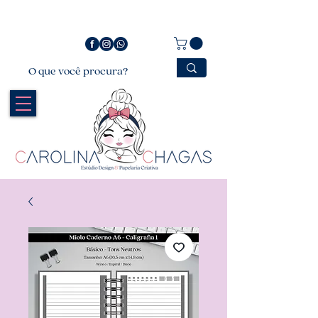
Bem vindo a Carolina Chagas Estúdio Design &
Papelaria Criativa