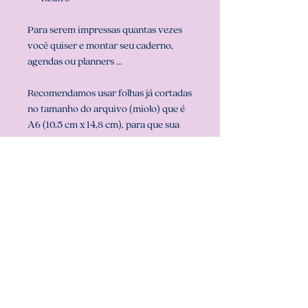
Para serem impressas quantas vezes
você quiser e montar seu caderno,
agendas ou planners ...
Recomendamos usar folhas já cortadas
no tamanho do arquivo (miolo) que é
A6 (10,5 cm x 14,8 cm), para que sua
impressão saia perfeita. Configurar
também a sua impressora com o
tamanho do miolo (em configurar
página na sua impressora).
** ARQUIVO NÃO-EDITÁVEL (com
senha). **
Att, Carolina Chagas Estúdio Design
& Papelaria Criativa