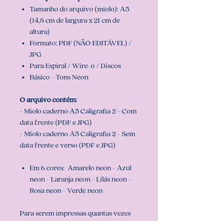
Tamanho do arquivo (miolo): A5
(14,8 cm de largura x 21 cm de
altura)
Formato: PDF (NÃO EDITÁVEL) /
JPG
Para Espiral / Wire-o / Discos
Básico - Tons Neon
O arquivo contém:
- Miolo caderno A5 Caligrafia 2 - Com
data frente (PDF e JPG)
- Miolo caderno A5 Caligrafia 2 - Sem
data frente e verso (PDF e JPG)
Em 6 cores: Amarelo neon - Azul
neon - Laranja neon - Lilás neon -
Rosa neon - Verde neon
Para serem impressas quantas vezes