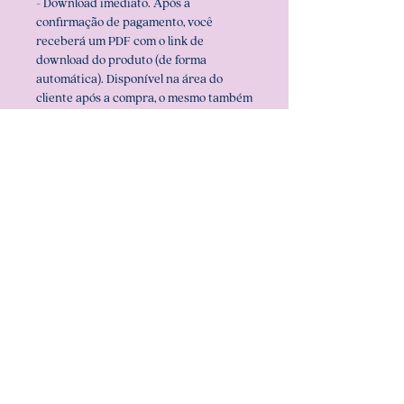
- Download imediato. Após a
confirmação de pagamento, você
receberá um PDF com o link de
download do produto (de forma
automática). Disponível na área do
cliente após a compra, o mesmo também
será enviado por e-mail.
- É necessário ter o programa winzip/
winrar para extrair os arquivos em seu
computador.
IMPORTANTE:
- Este é um produto digital, nenhum
item será enviado pelos correios
- Em caso de urgência, escolha a opção
cartão de crédito/ débito ou Pix.
Pagamentos via boleto bancário leva em
média de 2 a 3 dias para que haja
compensação bancária e com isso a
confirmação de pagamento e a