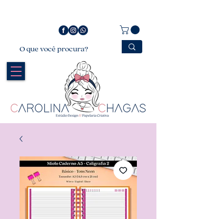
Bem vindo a Carolina Chagas Estúdio Design &
Papelaria Criativa