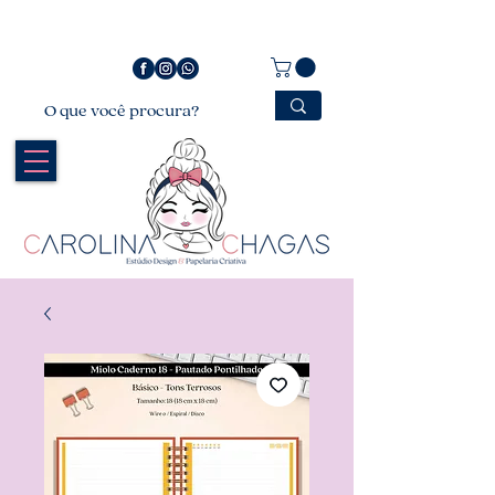
Bem vindo a Carolina Chagas Estúdio Design &
Papelaria Criativa