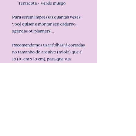
Terracota - Verde musgo
Para serem impressas quantas vezes
você quiser e montar seu caderno,
agendas ou planners ...
Recomendamos usar folhas já cortadas
no tamanho do arquivo (miolo) que é
18 (18 cm x 18 cm), para que sua
impressão saia perfeita. Configurar
também a sua impressora com o
tamanho do miolo (em configurar
página na sua impressora).
** ARQUIVO NÃO-EDITÁVEL (com
senha). **
Att, Carolina Chagas Estúdio Design
& Papelaria Criativa