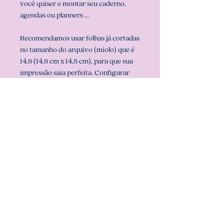
você quiser e montar seu caderno,
agendas ou planners ...
Recomendamos usar folhas já cortadas
no tamanho do arquivo (miolo) que é
14,8 (14,8 cm x 14,8 cm), para que sua
impressão saia perfeita. Configurar
também a sua impressora com o
tamanho do miolo (em configurar
página na sua impressora).
** ARQUIVO NÃO-EDITÁVEL (com
senha). **
Att, Carolina Chagas Estúdio Design
& Papelaria Criativa
COMO BAIXAR: