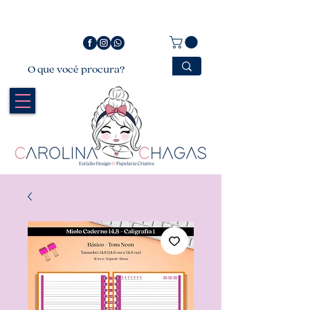
Bem vindo a Carolina Chagas Estúdio Design &
Papelaria Criativa