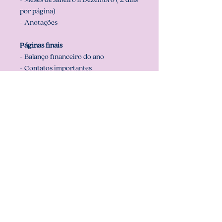
por página)
- Anotações
Páginas finais
- Balanço financeiro do ano
- Contatos importantes
- Anotações
Recomendamos usar folhas já
cortadas no tamanho do arquivo
(miolo) que é A5 (14,8 cm x 21 cm),
para que sua impressão saia
perfeita. Configurar também a sua
impressora com o tamanho do miolo
(em configurar página na sua
impressora).
** ARQUIVO NÃO-EDITÁVEL (com
senha). **