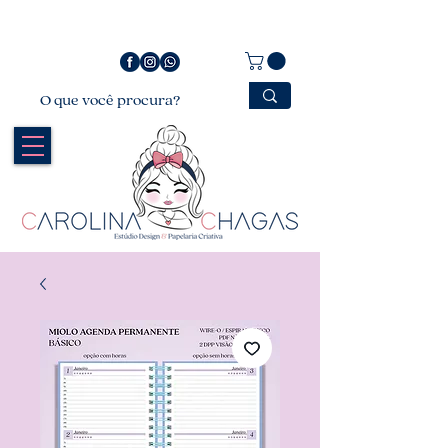
Bem vindo a Carolina Chagas Estúdio Design &
Papelaria Criativa