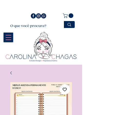
Bem vindo a Carolina Chagas Estúdio Design &
Papelaria Criativa