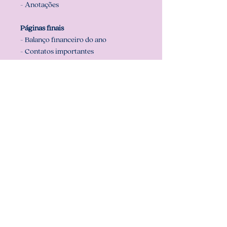
- Anotações
Páginas finais
- Balanço financeiro do ano
- Contatos importantes
- Anotações
Recomendamos usar folhas já
cortadas no tamanho do arquivo
(miolo) que é A5 (14,8 cm x 21 cm),
para que sua impressão saia
perfeita. Configurar também a sua
impressora com o tamanho do miolo
(em configurar página na sua
impressora).
** ARQUIVO NÃO-EDITÁVEL (com
senha). **