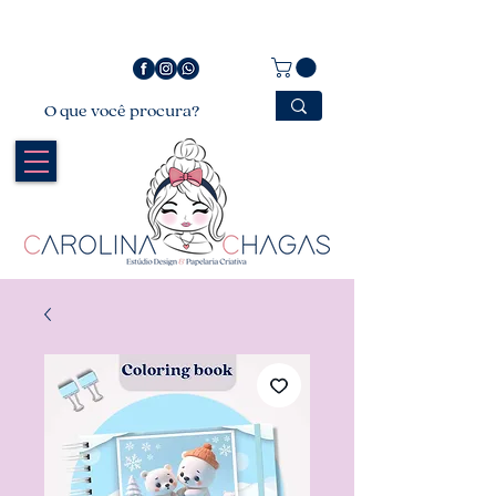
Bem vindo a Carolina Chagas Estúdio Design &
Papelaria Criativa