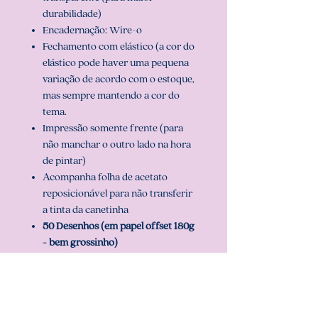
durabilidade)
Encadernação: Wire-o
Fechamento com elástico (a cor do
elástico pode haver uma pequena
variação de acordo com o estoque,
mas sempre mantendo a cor do
tema.
Impressão somente frente (para
não manchar o outro lado na hora
de pintar)
Acompanha folha de acetato
reposicionável para não transferir
a tinta da canetinha
50 Desenhos (em papel offset 180g
- bem grossinho)
Folhas para teste de cor
2 opções de capa e pode ser
personalizado com o nome.